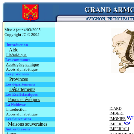
Mise à jour 4/03/2005
Copyright JG © 2005
Introduction
Aide
L'héraldique
Les communes
Accès géographique
Accès alphabétique
Les provinces
Provinces
Les départements
Départements
Les Ecclésiastiques
Papes et évêques
La Noblesse
ICARD
,
Introduction
IMBERT
Accès alphabétique
IMONIER
Les Souverains
Maisons souveraines
IMPERI
IMPERIALI
,
Autres blasons
Autres