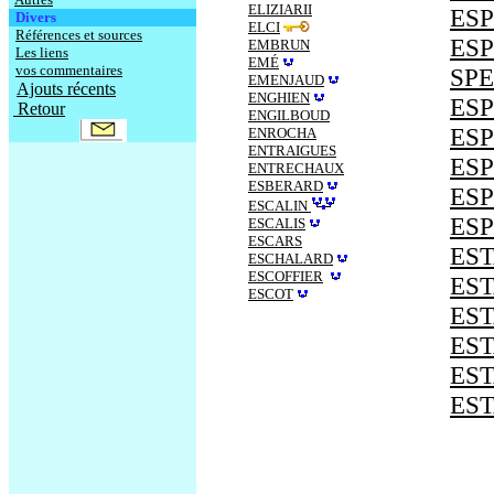
ELIZIARII
ESP
Divers
ELCI
Références et sources
ESP
EMBRUN
Les liens
EMÉ
vos commentaires
SP
EMENJAUD
Ajouts récents
ENGHIEN
ES
Retour
ENGILBOUD
ES
ENROCHA
ENTRAIGUES
ES
ENTRECHAUX
ESBERARD
ESP
ESCALIN
ES
ESCALIS
ESCARS
ES
ESCHALARD
ESCOFFIER
ES
ESCOT
ES
ES
ES
ES