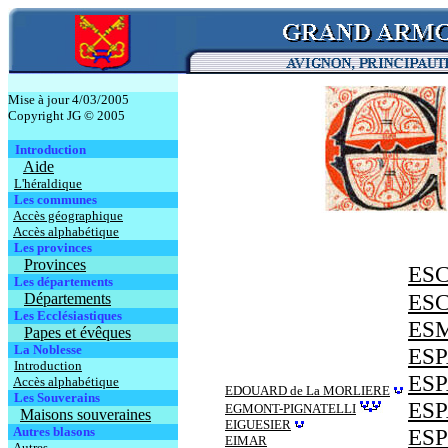
Mise à jour 4/03/2005
Copyright JG © 2005
Introduction
Aide
L'héraldique
Les communes
Accès géographique
Accès alphabétique
Les provinces
Provinces
ES
Les départements
ES
Départements
Les Ecclésiastiques
ESM
Papes et évêques
La Noblesse
ES
Introduction
ES
Accès alphabétique
EDOUARD de La MORLIERE
Les Souverains
ES
EGMONT-PIGNATELLI
Maisons souveraines
EIGUESIER
Autres blasons
ESP
EIMAR
Autres