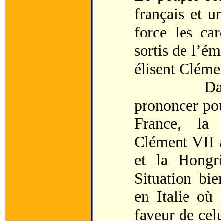
français et u
force les ca
sortis de l’ém
élisent Cléme
Dans les é
prononcer pou
France, la 
Clément VII a
et la Hongri
Situation bi
en Italie où 
faveur de celu