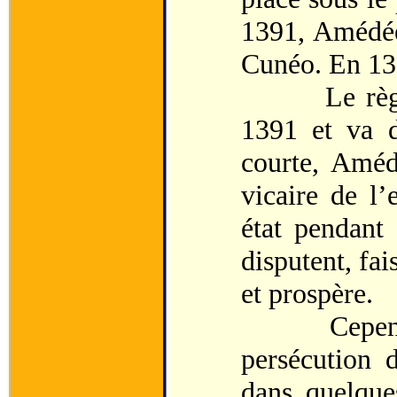
1391, Amédée
Cunéo. En 137
Le règne 
1391 et va d
courte, Améd
vicaire de l
état pendant
disputent, fai
et prospère.
Cependant 
persécution 
dans quelque