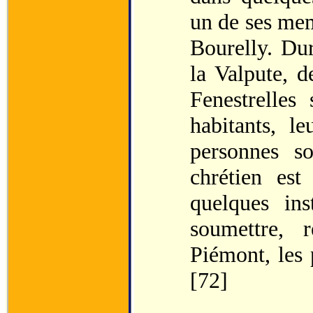
un de ses mem
Bourelly. Dur
la Valpute, d
Fenestrelles
habitants, l
personnes so
chrétien est
quelques ins
soumettre, 
Piémont, les 
[72]