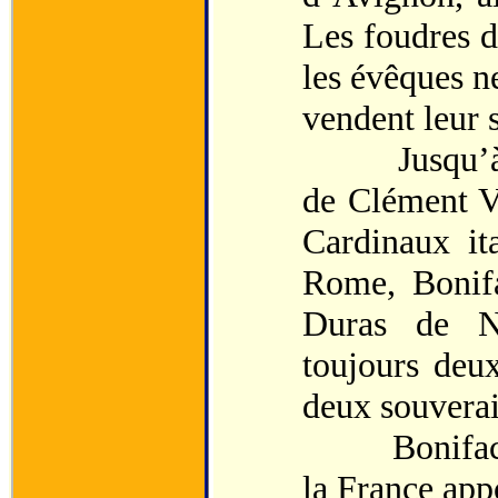
Les foudres d
les évêques ne
vendent leur 
Jusqu’à la 
de Clément VI
Cardinaux it
Rome, Bonifa
Duras de Na
toujours deu
deux souverai
Boniface ral
la France app