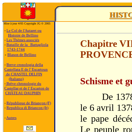
Mise à jour 4/05 Copyright JG © 2005
-
Le Col de l'Autaret ou
Histoire de Bellino
-
Les Thèmes associés
Chapitre V
-
Bataille de la Battagliola
1743-1744
PROVENCE
-
Blason de Bellino
LA SAV
-
Breve cronologia della
Castellata E de l' Escartoun
de CHASTEL DELFIN
Schisme et g
(Italiano)
-
Brève chronologie du
Castellar et de l' Escarton de
CHÂTEAU DAUPHIN
De 1378 à 1
-
République de Briançon (F)
le 6 avril 13
-
Republica di Briancon (It)
le pape décé
-
Autres
Le peuple ro