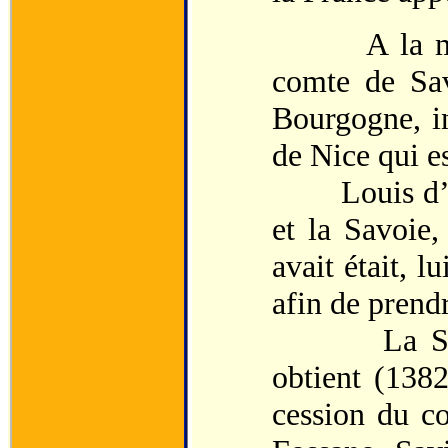
A la mort d
comte de Sa
Bourgogne, in
de Nice qui es
Louis d’Anjo
et la Savoie,
avait était, l
afin de prend
La Savoie,
obtient (1382
cession du c