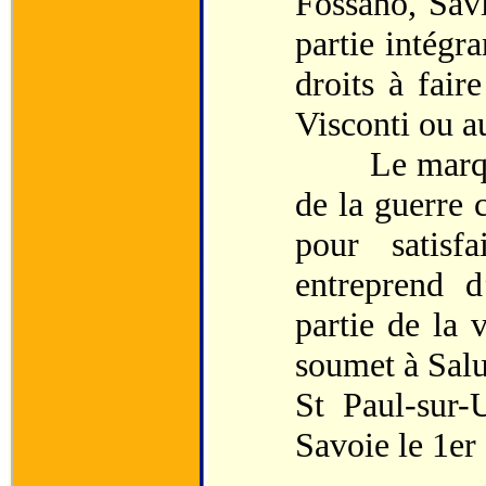
Fossano, Savi
partie intégra
droits à fair
Visconti ou a
Le marquis d
de la guerre c
pour satisfa
entreprend d
partie de la 
soumet à Salu
St Paul-sur
Savoie le 1er