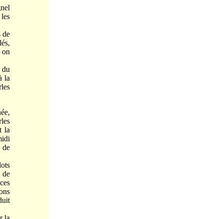
nel
 les
s de
lés,
, on
 du
à la
rles
ée,
les
 la
midi
s de
ots
é de
uces
ions
duit
r la