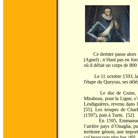
Ce dernier passe alors dan
(Agnel) ; n’étant pas en forc
où il défait un corps de 800
Le 11 octobre 1593, la châ
l'étape du Queyras, ses délé
Le duc de Guise, pour le
Mirabeau, pour la Ligue, s’
Lesdiguières, revenu dans 
[55]. Les troupes de Char
(1597), puis à Turin. [52]
En 1595, Emmanuel Philib
l’arrière pays d’Onaglia, pu
territoire génois, une impor
col beaucoup plus bas.|49]