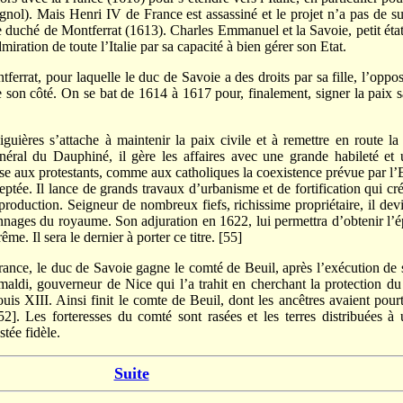
nol). Mais Henri IV de France est assassiné et le projet n’a pas de su
e duché de Montferrat (1613). Charles Emmanuel et la Savoie, petit éta
miration de toute l’Italie par sa capacité à bien gérer son Etat.
t, pour laquelle le duc de Savoie a des droits par sa fille, l’oppo
 son côté. On se bat de 1614 à 1617 pour, finalement, signer la paix 
 s’attache à maintenir la paix civile et à remettre en route la 
éral du Dauphiné, il gère les affaires avec une grande habileté et 
ose aux protestants, comme aux catholiques la coexistence prévue par l’
ptée. Il lance de grands travaux d’urbanisme et de fortification qui cr
production. Seigneur de nombreux fiefs, richissime propriétaire, il dev
nnages du royaume. Son adjuration en 1622, lui permettra d’obtenir l’
e. Il sera le dernier à porter ce titre. [55]
ce, le duc de Savoie gagne le comté de Beuil, après l’exécution de 
aldi, gouverneur de Nice qui l’a trahit en cherchant la protection du
uis XIII. Ainsi finit le comte de Beuil, dont les ancêtres avaient pour
2]. Les forteresses du comté sont rasées et les terres distribuées à
stée fidèle.
Suite