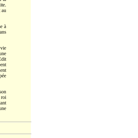
ite.
t au
se à
sans
vie
une
Edit
éent
ient
épée
son
 roi
tant
 une