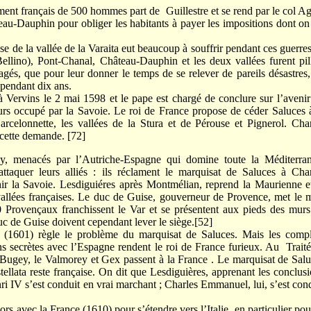
rançais de 500 hommes part de Guillestre et se rend par le col Ag
eau-Dauphin pour obliger les habitants à payer les impositions dont on
e la vallée de la Varaita eut beaucoup à souffrir pendant ces guerre
ellino), Pont-Chanal, Château-Dauphin et les deux vallées furent pil
cagés, que pour leur donner le temps de se relever de pareils désastres
 pendant dix ans.
vins le 2 mai 1598 et le pape est chargé de conclure sur l’avenir
urs occupé par la Savoie. Le roi de France propose de céder Saluces 
arcelonnette, les vallées de la Stura et de Pérouse et Pignerol. Cha
cette demande. [72]
acés par l’Autriche-Espagne qui domine toute la Méditerran
taquer leurs alliés : ils réclament le marquisat de Saluces à Char
r la Savoie. Lesdiguiéres après Montmélian, reprend la Maurienne et
vallées françaises. Le duc de Guise, gouverneur de Provence, met le 
0 Provençaux franchissent le Var et se présentent aux pieds des mur
 de Guise doivent cependant lever le siège.[52]
1) règle le problème du marquisat de Saluces. Mais les compl
ns secrètes avec l’Espagne rendent le roi de France furieux. Au Trait
 Bugey, le Valmorey et Gex passent à la France . Le marquisat de Sal
tellata reste française. On dit que Lesdiguières, apprenant les conclus
ri IV s’est conduit en vrai marchant ; Charles Emmanuel, lui, s’est con
rs avec la France (1610) pour s’étendre vers l’Italie, en particulier pou