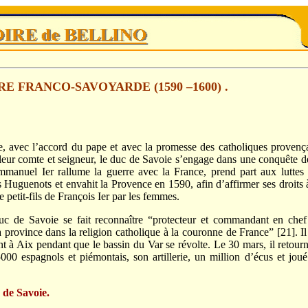
RE FRANCO-SAVOYARDE (1590 –1600) .
ec l’accord du pape et avec la promesse des catholiques provenç
eur comte et seigneur, le duc de Savoie s’engage dans une conquête d
manuel Ier rallume la guerre avec la France, prend part aux luttes 
s Huguenots et envahit la Provence en 1590, afin d’affirmer ses droits 
petit-fils de François Ier par les femmes.
 Savoie se fait reconnaître “protecteur et commandant en chef
 province dans la religion catholique à la couronne de France” [21]. Il
nt à Aix pendant que le bassin du Var se révolte. Le 30 mars, il retour
5000 espagnols et piémontais, son artillerie, un million d’écus et jou
 de Savoie.