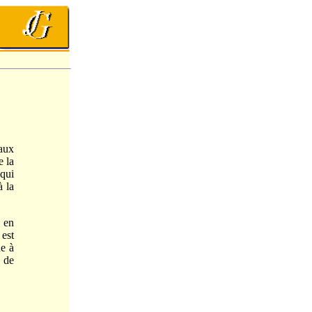
aux
e la
qui
à la
 en
 est
ne à
é de