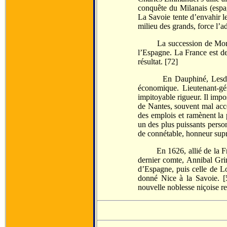
conquête du Milanais (espag
La Savoie tente d’envahir l
milieu des grands, force l’ad
La succession de Montferra
l’Espagne. La France est de
résultat. [72]
En Dauphiné, Lesdiguières
économique. Lieutenant-gén
impitoyable rigueur. Il imp
de Nantes, souvent mal acce
des emplois et ramènent la 
un des plus puissants perso
de connétable, honneur suprêm
En 1626, allié de la Fran
dernier comte, Annibal Grim
d’Espagne, puis celle de Lo
donné Nice à la Savoie. [5
nouvelle noblesse niçoise re