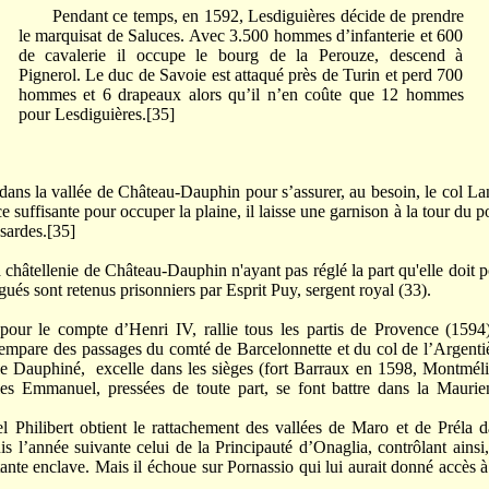
Pendant ce temps, en 1592, Lesdiguières décide de prendre
le marquisat de Saluces. Avec 3.500 hommes d’infanterie et 600
de cavalerie il occupe le bourg de la Perouze, descend à
Pignerol. Le duc de Savoie est attaqué près de Turin et perd 700
hommes et 6 drapeaux alors qu’il n’en coûte que 12 hommes
pour Lesdiguières.[35]
s la vallée de Château-Dauphin pour s’assurer, au besoin, le col La
e suffisante pour occuper la plaine, il laisse une garnison à la tour du p
 sardes.[35]
tellenie de Château-Dauphin n'ayant pas réglé la part qu'elle doit 
gués sont retenus prisonniers par Esprit Puy, sergent royal (33).
 compte d’Henri IV, rallie tous les partis de Provence (1594)
empare des passages du comté de Barcelonnette et du col de l’Argenti
le Dauphiné, excelle dans les sièges (fort Barraux en 1598, Montmél
les Emmanuel, pressées de toute part, se font battre dans la Maurie
ert obtient le rattachement des vallées de Maro et de Préla d
is l’année suivante celui de la Principauté d’Onaglia, contrôlant ainsi
tante enclave. Mais il échoue sur Pornassio qui lui aurait donné accès 