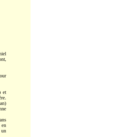
niel
ont,
pour
 et
ère.
ian)
nne
ans
, en
à un