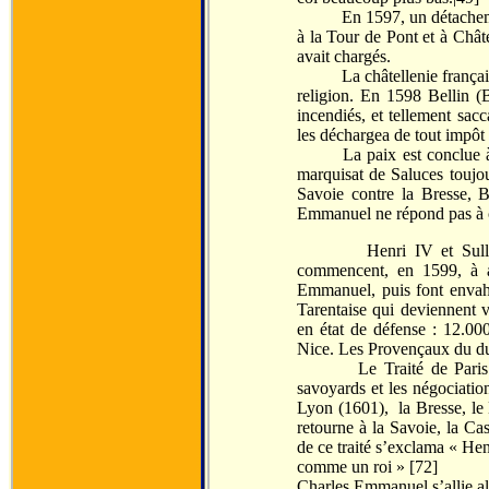
En 1597, un détachement f
à la Tour de Pont et à Chât
avait chargés.
La châtellenie française d
religion. En 1598 Bellin (B
incendiés, et tellement sac
les déchargea de tout impôt
La paix est conclue à Ver
marquisat de Saluces toujo
Savoie contre la Bresse, B
Emmanuel ne répond pas à 
Henri IV et Sully, men
commencent, en 1599, à at
Emmanuel, puis font envahi
Tarentaise qui deviennent 
en état de défense : 12.00
Nice. Les Provençaux du duc
Le Traité de Paris (160
savoyards et les négociatio
Lyon (1601), la Bresse, le
retourne à la Savoie, la Cas
de ce traité s’exclama « Hen
comme un roi » [72]
Charles Emmanuel s’allie alo