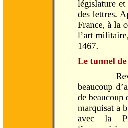
législature et
des lettres. A
France, à la 
l’art militair
1467.
Le tunnel de 
Revenu da
beaucoup d’a
de beaucoup d
marquisat a 
avec la Pr