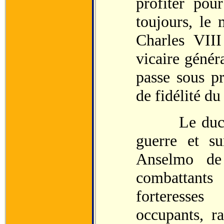
profiter pou
toujours, le 
Charles VIII
vicaire génér
passe sous pr
de fidélité du
Le duc de S
guerre et su
Anselmo de
combattant
forteresse
occupants, r