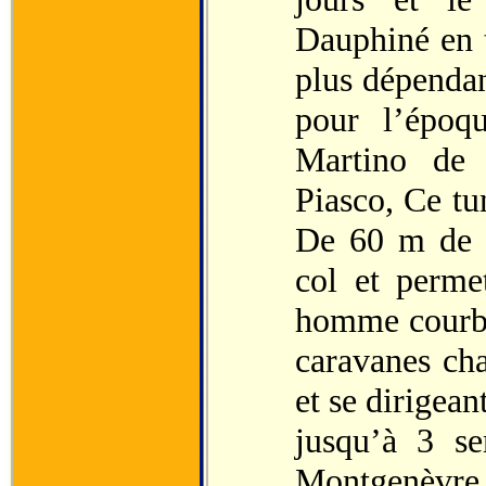
Dauphiné en t
plus dépendan
pour l’époqu
Martino de 
Piasco, Ce tu
De 60 m de l
col et perme
homme courbé
caravanes cha
et se dirigean
jusqu’à 3 se
Montgenèvre