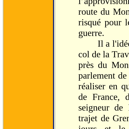
l’approvisio
route du Mon
risqué pour l
guerre.
Il a l'idée d
col de la Trav
près du Mont
parlement de 
réaliser en q
de France, 
seigneur de 
trajet de Gre
jours et le