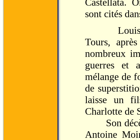
Castellata. O
sont cités dan
Louis XI m
Tours, après
nombreux imp
guerres et 
mélange de fo
de superstitio
laisse un fi
Charlotte de 
Son décès es
Antoine Moi