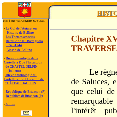
Mise à jour 4/05 Copyright JG © 2005
-
Le Col de l'Autaret ou
Histoire de Bellino
Chapitre 
-
Les Thèmes associés
-
Bataille de la Battagliola
1743-1744
TRAVERSE
-
Blason de Bellino
-
Breve cronologia della
Castellata E de l' Escartoun
de CHASTEL DELFIN
Le règne de
(Italiano)
-
Brève chronologie du
de Saluces, e
Castellar et de l' Escarton de
CHÂTEAU DAUPHIN
que celui de
-
République de Briançon (F)
-
Republica di Briancon (It)
remarquable
-
Autres
l'intérêt p