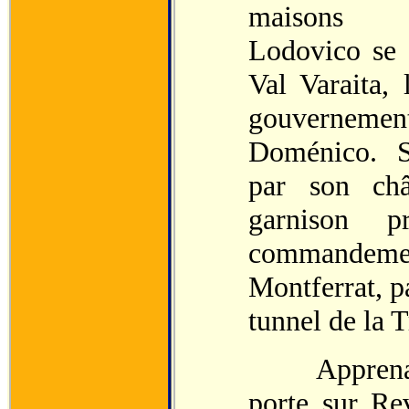
maisons
Lodovico se 
Val Varaita,
gouvernemen
Doménico. Se
par son châ
garnison p
commandeme
Montferrat, pa
tunnel de la T
Apprenant l
porte sur Re