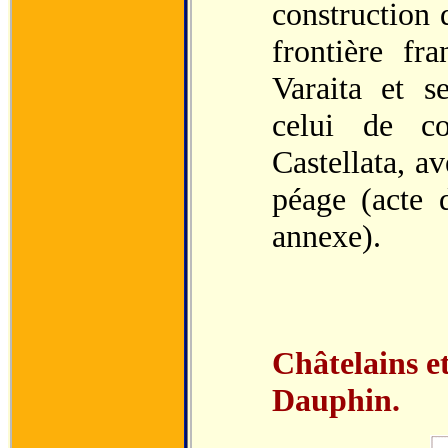
construction 
frontière fr
Varaita et se
celui de co
Castellata, av
péage (acte 
annexe).
Châtelains e
Dauphin.