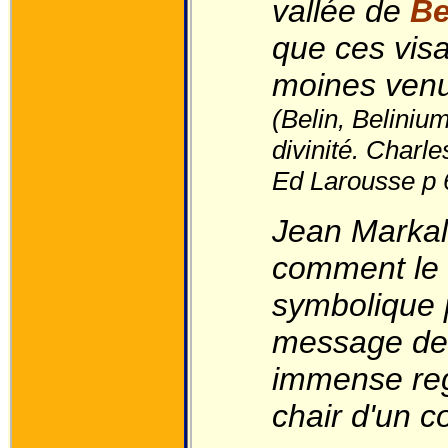
vallée de
Be
que ces visa
moines venu
(Belin, Beliniu
divinité. Charl
Ed Larousse p 
Jean Markal
comment le 
symbolique 
message de f
immense reg
chair d'un c