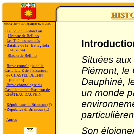
Mise à jour 4/05 Copyright JG © 2005
-
Le Col de l'Autaret ou
Histoire de Bellino
Introductio
-
Les Thèmes associés
-
Bataille de la Battagliola
1743-1744
-
Blason de Bellino
Situées aux c
-
Breve cronologia della
Piémont, le 
Castellata E de l' Escartoun
de CHASTEL DELFIN
Dauphiné, le
(Italiano)
-
Brève chronologie du
Castellar et de l' Escarton de
un monde pa
CHÂTEAU DAUPHIN
environnem
-
République de Briançon (F)
-
Republica di Briancon (It)
particulière
-
Autres
Son éloigne