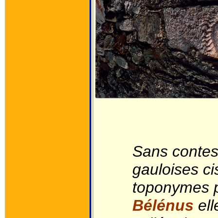
Sans contest
gauloises ci
toponymes pa
Bélénus
ell