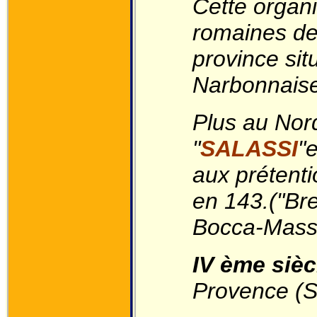
Cette organi
romaines de 
province sit
Narbonnais
Plus au Nord
"
SALASSI
"
aux prétent
en 143.("Bre
Bocca-Massi
IV ème sièc
Provence (S