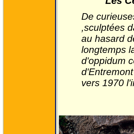
Les C
De curieuses
,sculptées d
au hasard d
longtemps la
d'oppidum c
d'Entremont 
vers 1970 l'