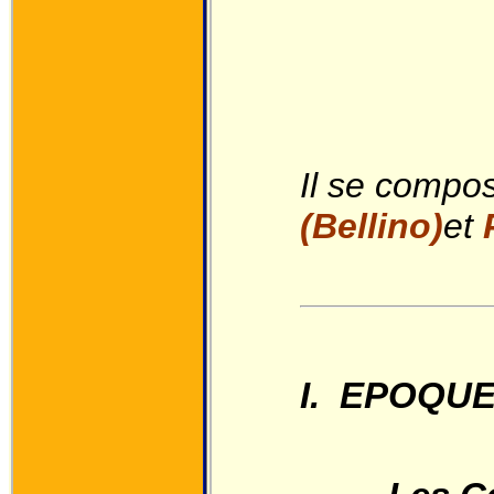
Il se compo
(Bellino)
et
I. EPOQU