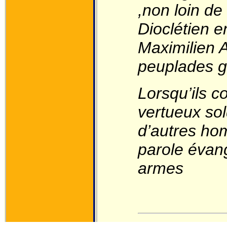
,non loin de
Dioclétien e
Maximilien A
peuplades ga
Lorsqu’ils c
vertueux so
d’autres hom
parole évang
armes