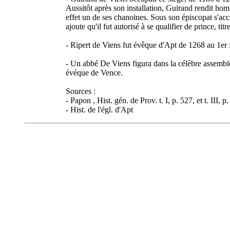
Aussitôt après son installation, Guirand rendit hom
effet un de ses chanoines. Sous son épiscopat s'acc
ajoute qu'il fut autorisé à se qualifier de prince, t
- Ripert de Viens fut évêque d'Apt de 1268 au 1er f
- Un abbé De Viens figura dans la célèbre assemblée
évéque de Vence.
Sources :
- Papon , Hist. gén. de Prov. t. I, p. 527, et t. III, p.
- Hist. de l'égl. d'Apt