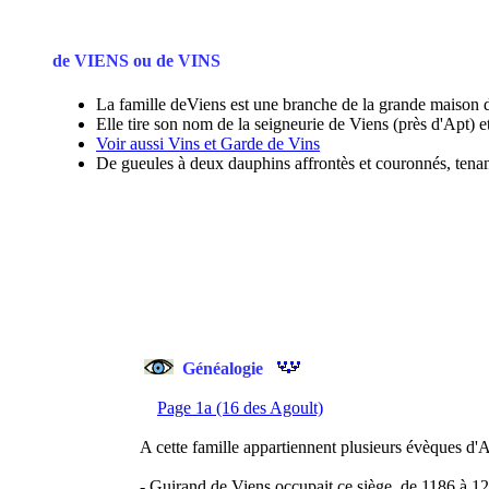
de VIENS ou de VINS
La famille deViens est une branche de la grande maison 
Elle tire son nom de la seigneurie de Viens (près d'Apt) et
Voir aussi Vins et Garde de Vins
De gueules à deux dauphins affrontès et couronnés, tenant 
Généalogie
Page 1a (16 des Agoult)
A cette famille appartiennent plusieurs évèques d'
- Guirand de Viens occupait ce siège, de 1186 à 12