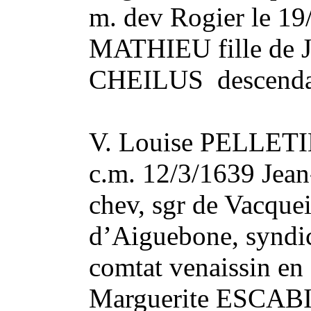
m. dev Rogier le 19
MATHIEU fille de J
CHEILUS descend
V. Louise PELLET
c.m. 12/3/1639 Je
chev, sgr de Vacquei
d’Aiguebone, syndic
comtat venaissin en 
Marguerite ESCAB