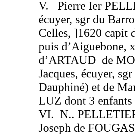
V. Pierre Ier PE
écuyer, sgr du Barro
Celles, ]1620 capit 
puis d’Aiguebone, 
d’ARTAUD de MON
Jacques, écuyer, sgr
Dauphiné) et de M
LUZ dont 3 enfants
VI. N.. PELLETI
Joseph de FOUGASS