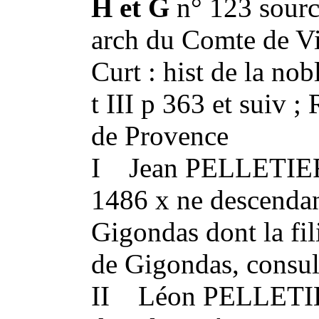
H et G
n° 123 sourc
arch du Comte de Vi
Curt : hist de la no
t III p 363 et suiv ;
de Provence
I Jean PELLETIER 
1486 x ne descendan
Gigondas dont la fi
de Gigondas, consul
II Léon PELLETIE