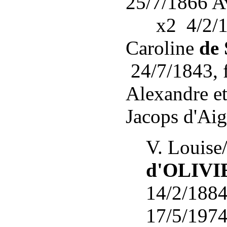
25/7/1866 A
x2 4/2/186
Caroline
de
24/7/1843, f
Alexandre et
Jacops d'Ai
V. Louise
d'OLIVI
14/2/1884
17/5/1974