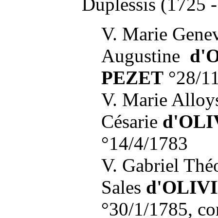
Duplessis
(1725 
V. Marie Genev
Augustine
d'O
PEZET
°28/1
V. Marie Alloy
Césarie
d'OLI
°14/4/1783
V. Gabriel Thé
Sales
d'OLIV
°30/1/1785, con