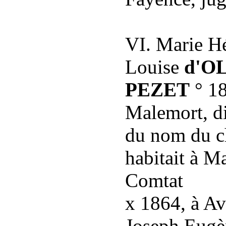
VI. Marie Hé
Louise
d'O
PEZET
° 1
Malemort, di
du nom du c
habitait à M
Comtat
x 1864, à A
Joseph Eugè