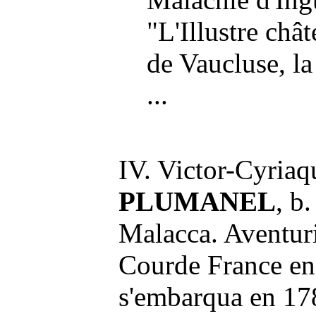
"L'Illustre châ
de Vaucluse, la
...
IV. Victor-Cyriaq
PLUMANEL
, b
Malacca. Aventurie
Courde France en 
s'embarqua en 178