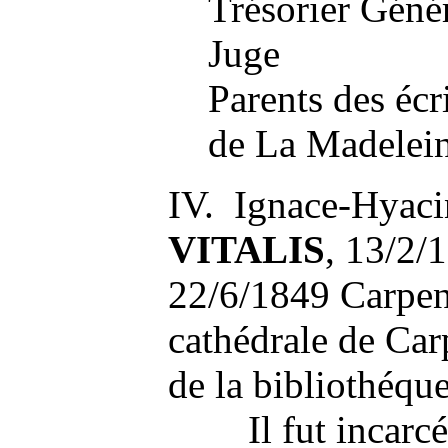
Trésorier Géné
Juge
Parents des écr
de La Madelei
IV. Ignace-Hyac
VITALIS
, 13/2/
22/6/1849 Carpent
cathédrale de Car
de la bibliothéqu
Il fut incarcér