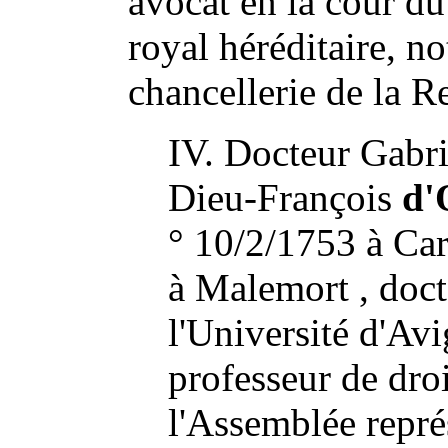
avocat en la cour du
royal héréditaire, no
chancellerie de la Re
IV. Docteur Gabr
Dieu-François
d'
° 10/2/1753 à Ca
à Malemort
, doc
l'Université d'Av
professeur de dro
l'Assemblée repré