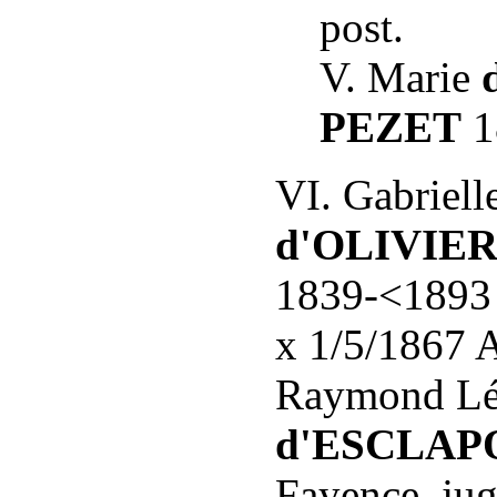
post.
V. Marie
PEZET
1
VI. Gabriell
d'OLIVIER
1839-<189
x 1/5/1867 
Raymond Lé
d'ESCLAP
Fayence, jug