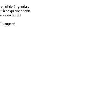
r celui de Gigondas,
qu'à ce qu'elle décide
née au réconfort
el temporel