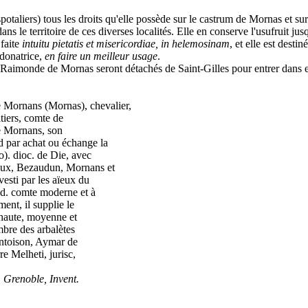
taliers) tous les droits qu'elle possède sur le castrum de Mornas et su
s le territoire de ces diverses localités. Elle en conserve l'usufruit jus
faite
intuitu pietatis et misericordiae, in helemosinam
, et elle est desti
 donatrice,
en faire un meilleur usage
.
ar Raimonde de Mornas seront détachés de Saint-Gilles pour entrer dans 
 Mornans (Mornas), chevalier,
tiers, comte de
de Mornans, son
d par achat ou échange la
o). dioc. de Die, avec
eaux, Bezaudun, Mornans et
esti par les aïeux du
ud. comte moderne et à
ent, il supplie le
 haute, moyenne et
mbre des arbalètes
ontoison, Aymar de
re Melheti, jurisc,
j. Grenoble, Invent.