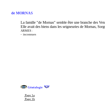
de MORNAS
La famille "de Mornas" semble être une branche des Ven
Elle avait des biens dans les seigneuries de Mornas, Sor
ARMES :
- inconnues
Généalogie
Page 1a
Page 1b