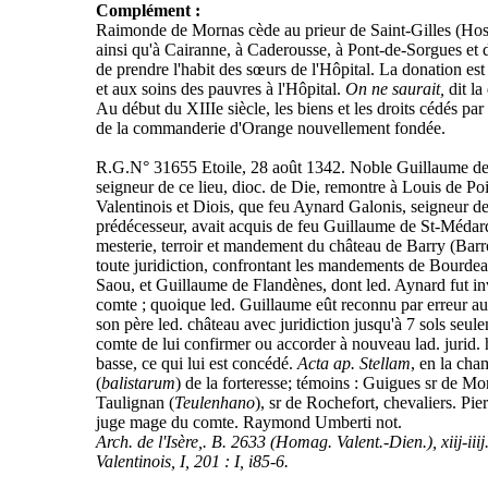
Complément :
Raimonde de Mornas cède au prieur de Saint-Gilles (Hospo
ainsi qu'à Cairanne, à Caderousse, à Pont-de-Sorgues et dan
de prendre l'habit des sœurs de l'Hôpital. La donation est 
et aux soins des pauvres à l'Hôpital.
On ne saurait,
dit la
Au début du XIIIe siècle, les biens et les droits cédés p
de la commanderie d'Orange nouvellement fondée.
R.G.N° 31655 Etoile, 28 août 1342. Noble Guillaume de
seigneur de ce lieu, dioc. de Die, remontre à Louis de Poi
Valentinois et Diois, que feu Aynard Galonis, seigneur 
prédécesseur, avait acquis de feu Guillaume de St-Médar
mesterie, terroir et mandement du château de Barry (Barr
toute juridiction, confrontant les mandements de Bourd
Saou, et Guillaume de Flandènes, dont led. Aynard fut inv
comte ; quoique led. Guillaume eût reconnu par erreur a
son père led. château avec juridiction jusqu'à 7 sols seulem
comte de lui confirmer ou accorder à nouveau lad. jurid.
basse, ce qui lui est concédé.
Acta ap. Stellam
, en la cha
(
balistarum
) de la forteresse; témoins : Guigues sr de M
Taulignan (
Teulenhano
), sr de Rochefort, chevaliers. Pier
juge mage du comte. Raymond Umberti not.
Arch. de l'Isère,. B. 2633 (Homag. Valent.-Dien.), xiij-iii
Valentinois, I, 201 : I, i85-6.