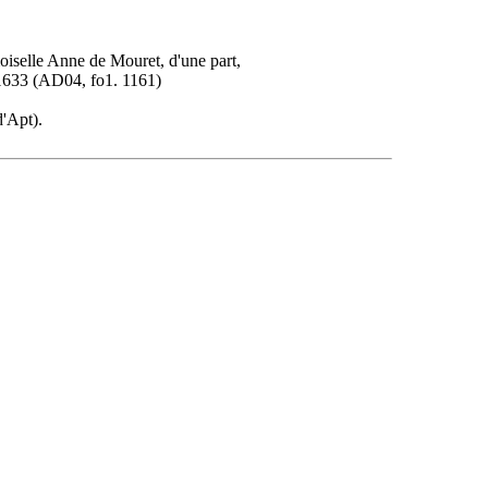
moiselle Anne de Mouret, d'une part,
s 1633 (AD04, fo1. 1161)
d'Apt).