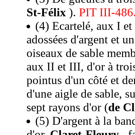
St-Félix
).
PIT III-486
(4) Ecartelé, aux I et
adossées d'argent et un
oiseaux de sable membr
aux II et III, d'or à tr
pointus d'un côté et d
d'une aigle de sable, sur
sept rayons d'or (
de Cl
(5) D'argent à la ban
d'or.
Claret-Fleury
, f