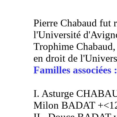
Pierre Chabaud fut r
l'Université d'Avig
Trophime Chabaud, s
en droit de l'Univer
Familles associées 
I. Asturge CHABA
Milon BADAT +<1
II. Douce BADAT v