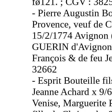
fø121. ; CGV : 382
- Pierre Augustin Bo
Provence, veuf de 
15/2/1774 Avignon (
GUERIN d'Avignon (S
François & de feu 
32662
- Esprit Bouteille fi
Jeanne Achard x 9/
Venise, Marguerite