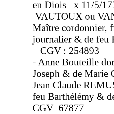
en Diois x 11/5/17
VAUTOUX ou VANT
Maître cordonnier, f
journalier & de feu 
CGV : 254893
- Anne Bouteille dom
Joseph & de Marie 
Jean Claude REMUS
feu Barthélémy & d
CGV 67877