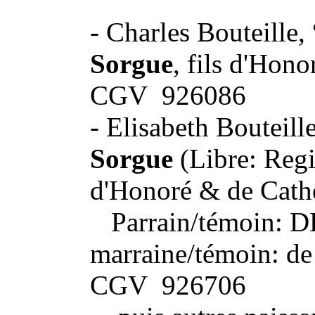
- Charles Bouteille,
Sorgue
, fils d'Hon
CGV 926086
- Elisabeth Bouteill
Sorgue
(Libre: Regis
d'Honoré & de Cat
Parrain/témoin: D
marraine/témoin: d
CGV 926706