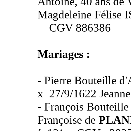
Antoine, 40 ans de 
Magdeleine Félise I
CGV 886386
Mariages :
- Pierre Bouteille 
x 27/9/1622 Jeann
- François Bouteill
Françoise de
PLAN