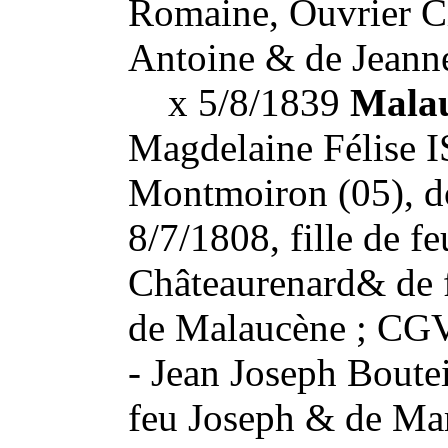
Romaine, Ouvrier Cha
Antoine & de Jean
x 5/8/1839
Mala
Magdelaine Félise I
Montmoiron (05), d
8/7/1808, fille de f
Châteaurenard& de 
de Malaucène ; CG
- Jean Joseph Boute
feu Joseph & de Ma