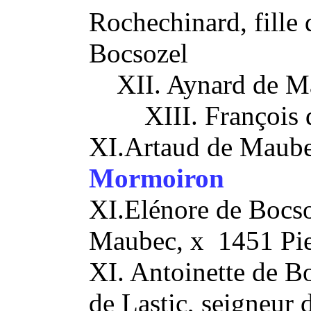
Rochechinard, fille
Bocsozel
XII. Aynard de M
XIII. François
XI.Artaud de Maub
Mormoiron
XI.Elénore de Bocs
Maubec, x 1451 Pie
XI. Antoinette de 
de Lastic, seigneur