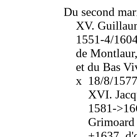
Du second mari
XV. Guillau
1551-4/1604
de Montlaur,
et du Bas Vi
x 18/8/1577
XVI. Jacq
1581->166
Grimoard 
+1637, d'o