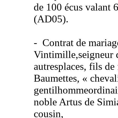
de 100 écus valant 
(AD05).
- Contrat de mariag
Vintimille,seigneur
autresplaces, fils d
Baumettes, « chevali
gentilhommeordinair
noble Artus de Simia
cousin,