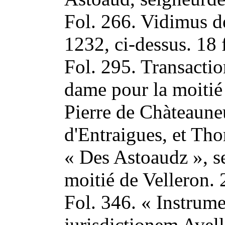
Fol. 266. Vidimus de
1232, ci-dessus. 18 
Fol. 295. Transactio
dame pour la moitié
Pierre de Chàteaune
d'Entraigues, et Th
« Des Astoaudz », se
moitié de Velleron. 
Fol. 346. « Instrum
jurisdictionem Avel