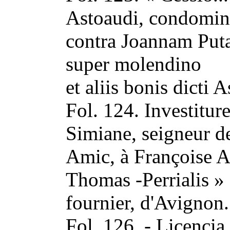
Astoaudi, condomino
contra Joannam Puta
super molendino
et aliis bonis dicti 
Fol. 124. Investitu
Simiane, seigneur d
Amic, à Françoise 
Thomas -Perrialis » 
fournier, d'Avignon
Fol. 126. - Licencia