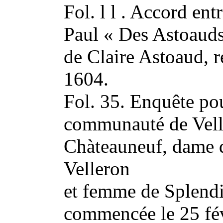
Fol. l l . Accord entr
Paul « Des Astoauds 
de Claire Astoaud, r
1604.
Fol. 35. Enquête pou
communauté de Velle
Chàteauneuf, dame du
Velleron
et femme de Splend
commencée le 25 fév