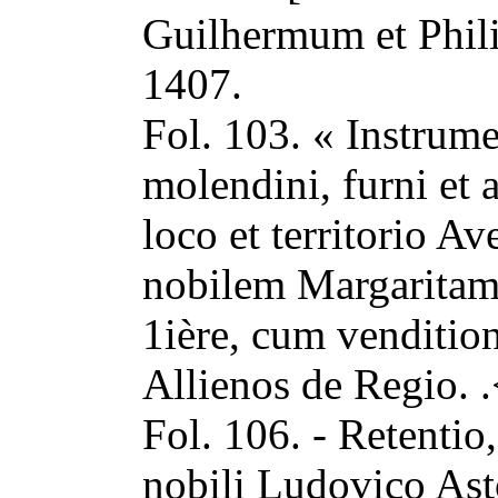
Guilhermum et Phil
1407.
Fol. 103. « Instrum
molendini, furni et
loco et territorio Av
nobilem Margaritam
1ière, cum venditio
Allienos de Regio. .
Fol. 106. - Retentio,
nobili Ludovico As