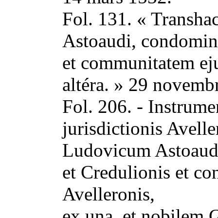
Fol. 131. « Transhac
Astoaudi, condomin
et communitatem eju
altéra. » 29 novemb
Fol. 206. - Instrum
jurisdictionis Aveller
Ludovicum Astoaud
et Credulionis et c
Avelleronis,
ex una, et nobilem 