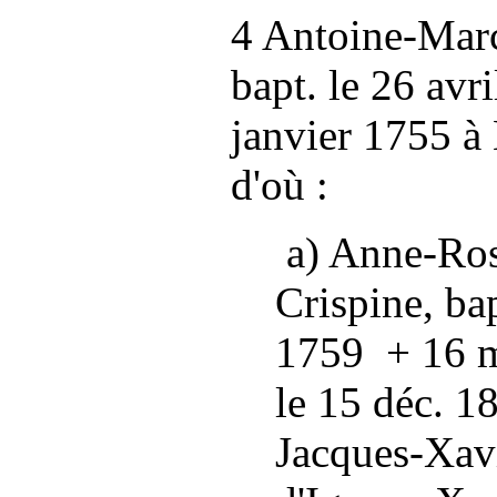
4 Antoine-Mar
bapt. le 26 avr
janvier 1755 à 
d'où :
a) Anne-Ros
Crispine, bap
1759 + 16 m
le 15 déc. 1
Jacques-Xavie