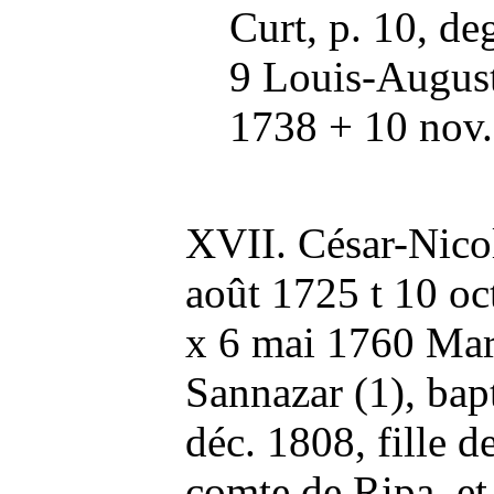
Curt, p. 10, de
9 Louis-Auguste
1738 + 10 nov. 
XVII. César-Nicol
août 1725 t 10 oc
x 6 mai 1760 Mar
Sannazar (1), bap
déc. 1808, fille d
comte de Ripa, et