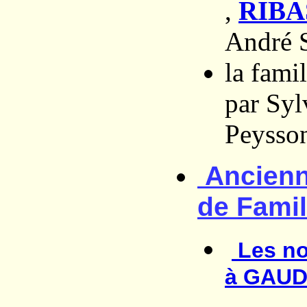
,
RIBA
André 
la fam
par Syl
Peysso
Ancienn
de Famil
Les n
à GAUD