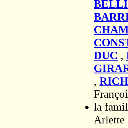
BELL
BARR
CHAM
CONS
DUC
,
GIRA
,
RICH
Françoi
la fam
Arlette