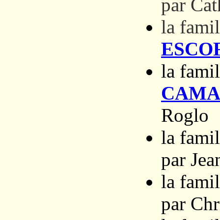
par Cat
la fami
ESCO
la fam
CAMA
Roglo
la fam
par Je
la fam
par Chr