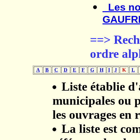
Les no
GAUFRE
==> Rech
ordre al
A
B
C
D
E
F
G
H
I
J
K
L
Liste établie d
municipales ou p
les ouvrages en r
La liste est co