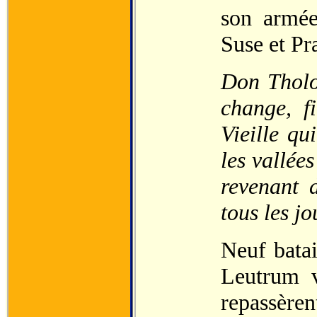
son armée
Suse et Pr
Don Tholo
change, f
Vieille qu
les vallée
revenant 
tous les jo
Neuf batai
Leutrum v
repassère