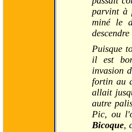
passait c
parvint à 
miné le d
descendre 
Puisque to
il est bo
invasion d
fortin au
allait jus
autre pali
Pic, ou l
Bicoque
, 