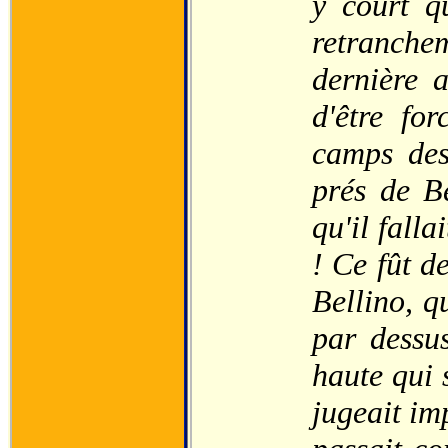
y court qu
retranchem
dernière a
d'être fo
camps des
prés de B
qu'il falla
! Ce fût d
Bellino, 
par dessu
haute qui 
jugeait im