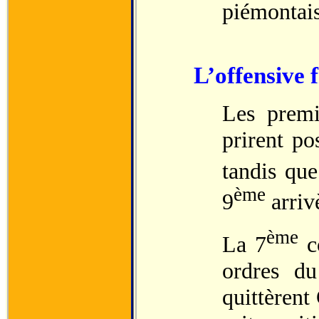
piémontaise
L’offensive 
Les premi
prirent po
tandis que
ème
9
arriv
ème
La 7
c
ordres du
quittèrent