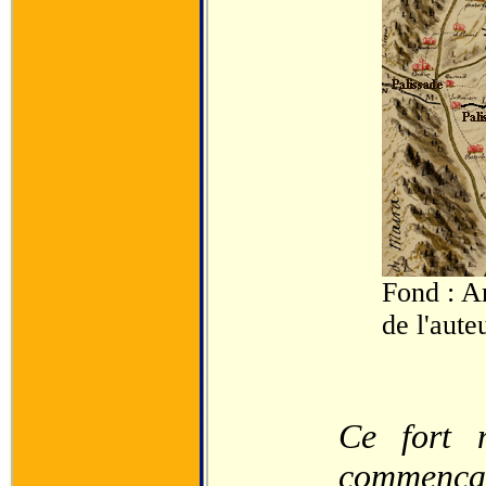
Fond : A
de l'aute
Ce fort 
commença 