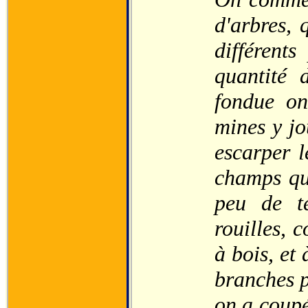
d'arbres, 
différent
quantité 
fondue on
mines y j
escarper l
champs qui
peu de te
rouilles, 
à bois, et
branches p
on a coupé