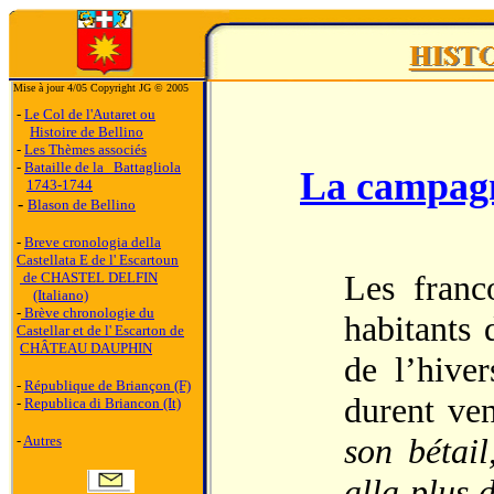
Mise à jour 4/05 Copyright JG © 2005
-
Le Col de l'Autaret ou
Histoire de Bellino
-
Les Thèmes associés
-
Bataille de la Battagliola
La campagn
1743-1744
-
Blason de Bellino
-
Breve cronologia della
Castellata E de l' Escartoun
Les franco
de CHASTEL DELFIN
(Italiano)
-
Brève chronologie du
habitants 
Castellar et de l' Escarton de
CHÂTEAU DAUPHIN
de l’hiver
-
République de Briançon (F)
durent ve
-
Republica di Briancon (It)
son bétail
-
Autres
alla plus 