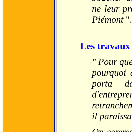
ne leur pr
Piémont
".
Les travaux 
" Pour que 
pourquoi à
porta d
d'entrepr
retranchem
il paraiss
On commen