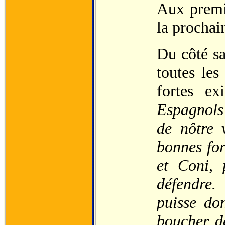
Aux premi
la prochai
Du côté sa
toutes les
fortes e
Espagnols 
de nôtre 
bonnes for
et Coni, 
défendre.
puisse don
boucher de