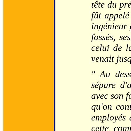
tête du pr
fût appelé
ingénieur g
fossés, se
celui de l
venait jus
" Au dess
sépare d'a
avec son f
qu'on cont
employés à
cette com