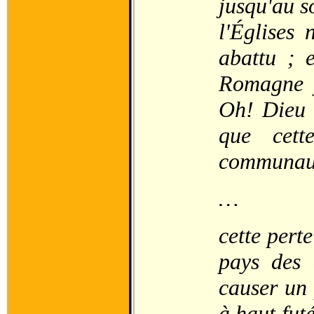
jusqu'au s
l'Églises 
abattu ; 
Romagne j
Oh! Dieu 
que cett
communaut
…
cette pert
pays des 
causer un 
à haut futé