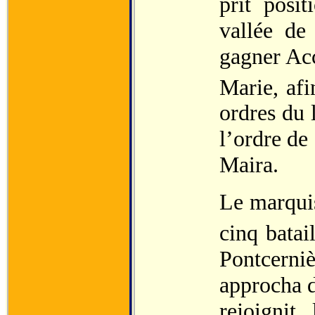
prit posi
vallée de
gagner Acc
Marie, afi
ordres du 
l’ordre de
Maira.
Le marquis
cinq batai
Pontcerni
approcha d
rejoignit